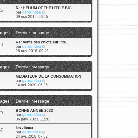
s
a
Re: HELIUM OF THE LITTLE BIG …
25
g
V
par
garoundea
e
o
09 mai 2019, 06:15
i
r
l
ages
Dernier message
e
d
Re: Vente des chiots sur Inte…
e
48
V
par
garoundea
r
o
28 nov. 2016, 09:48
n
i
i
r
e
l
r
ages
Dernier message
e
m
d
e
MEDIATEUR DE LA CONSOMMATION
e
s
1
V
par
garoundea
r
s
o
14 oct. 2020, 06:25
n
a
i
i
g
r
e
e
l
r
ages
Dernier message
e
m
d
e
BONNE ANNEE 2023
e
s
70
V
par
garoundea
r
s
o
06 janv. 2023, 11:28
n
a
i
i
g
r
les ziboux
e
e
67
l
V
par
garoundea
r
e
o
24 avr. 2018, 07:52
m