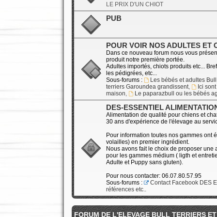
LE PRIX D'UN CHIOT
PUB
POUR VOIR NOS ADULTES ET 
Dans ce nouveau forum nous vous présen
produit notre première portée.
Adultes importés, chiots produits etc... Bre
les pédigrées, etc...
Sous-forums :
Les bébés et adultes Bull 
terriers Garoundea grandissent
,
Ici son
maison
,
Le paparazbull ou les bébés ag
DES-ESSENTIEL ALIMENTATIO
Alimentation de qualité pour chiens et cha
30 ans d'expérience de l'élevage au servic
Pour information toutes nos gammes ont é
volailles) en premier ingrédient.
Nous avons fait le choix de proposer une a
pour les gammes médium ( ligth et entret
Adulte et Puppy sans gluten).
Pour nous contacter: 06.07.80.57.95
Sous-forums :
Contact Facebook DES 
références etc..
FORUM DE L'ELEVAGE BULL TERRIERS ET