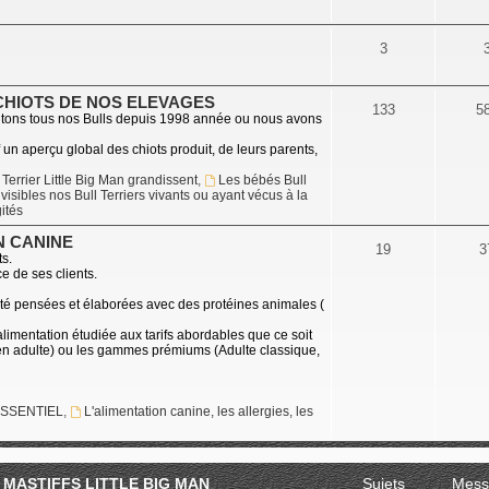
3
CHIOTS DE NOS ELEVAGES
133
5
tons tous nos Bulls depuis 1998 année ou nous avons
f un aperçu global des chiots produit, de leurs parents,
Terrier Little Big Man grandissent
,
Les bébés Bull
t visibles nos Bull Terriers vivants ou ayant vécus à la
ités
N CANINE
19
3
ts.
e de ses clients.
té pensées et élaborées avec des protéines animales (
limentation étudiée aux tarifs abordables que ce soit
ien adulte) ou les gammes prémiums (Adulte classique,
ESSENTIEL
,
L'alimentation canine, les allergies, les
 MASTIFFS LITTLE BIG MAN
Sujets
Mess