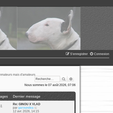
S’enregistrer
Connexion
ommateurs mais d'amateurs
Rechercher
Recherche avancée
Nous sommes le 07 août 2026, 07:06
ages
Dernier message
Re: GINOU X VLAD
41
V
par
garoundea
o
12 avr. 2026, 14:15