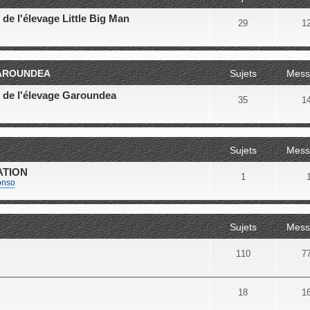
de l'élevage Little Big Man
29
1
GAROUNDEA
Sujets
Mess
 de l'élevage Garoundea
35
1
Sujets
Mess
ATION
1
onso
Sujets
Mess
110
7
18
1