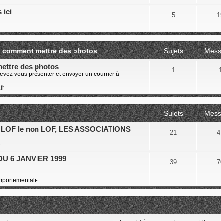
 ici
5
1
um, comment mettre des photos
Sujets
Mess
ettre des photos
1
devez vous présenter et envoyer un courrier à
fr
Sujets
Mess
OF le non LOF, LES ASSOCIATIONS
21
4
e
U 6 JANVIER 1999
39
7
comportementale