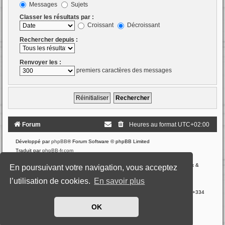
Messages
Sujets
Classer les résultats par :
Croissant
Décroissant
Rechercher depuis :
Renvoyer les :
premiers caractères des messages
Forum
Heures au format
UTC+02:00
Développé par
phpBB
® Forum Software © phpBB Limited
Traduit par
phpBB-fr.com
Style: Black-Silver by Joyce&Luna
phpBB-Style-Design
Communauté EzCom
: « Traductions d'extensions & styles pour phpBB 3.2.x &
En poursuivant votre navigation, vous acceptez
3.3.x »
l’utilisation de cookies.
En savoir plus
Forum hébergé par les services d’
o2switch
222-224 Boulevard Gustave Flaubert 63000 Clermont-Ferrand - France - tél +334
44 44 60 40
OK
Confidentialité
|
Conditions