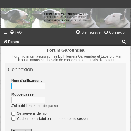
FAQ
S’enregistrer
Connexion
R
Forum
e
Forum Garoundea
Forum d’informations sur les Bull Terriers Garoundea et Little Big Man
c
Nous n'avons pas besoin de consommateurs mais d'amateurs
h
Connexion
e
r
Nom d’utilisateur :
c
Mot de passe :
h
e
J’ai oublié mon mot de passe
r
Se souvenir de moi
Cacher mon statut en ligne pour cette session