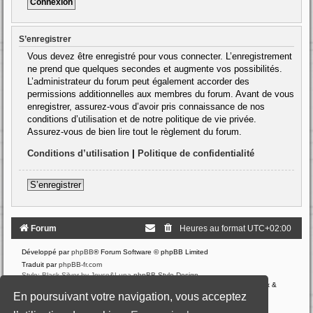
S’enregistrer
Vous devez être enregistré pour vous connecter. L’enregistrement
ne prend que quelques secondes et augmente vos possibilités.
L’administrateur du forum peut également accorder des
permissions additionnelles aux membres du forum. Avant de vous
enregistrer, assurez-vous d’avoir pris connaissance de nos
conditions d’utilisation et de notre politique de vie privée.
Assurez-vous de bien lire tout le règlement du forum.
Conditions d’utilisation
|
Politique de confidentialité
S’enregistrer
Forum
Heures au format
UTC+02:00
Développé par
phpBB
® Forum Software © phpBB Limited
Traduit par
phpBB-fr.com
Style: Black-Silver by Joyce&Luna
phpBB-Style-Design
Communauté EzCom
: « Traductions d'extensions & styles pour phpBB 3.2.x &
En poursuivant votre navigation, vous acceptez
3.3.x »
Forum hébergé par les services d’
o2switch