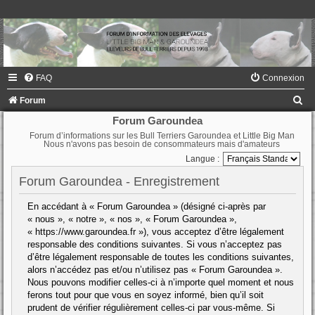
FAQ
Connexion
R
Forum
e
Forum Garoundea
Forum d’informations sur les Bull Terriers Garoundea et Little Big Man
c
Nous n'avons pas besoin de consommateurs mais d'amateurs
h
Langue :
e
Forum Garoundea - Enregistrement
r
En accédant à « Forum Garoundea » (désigné ci-après par
c
« nous », « notre », « nos », « Forum Garoundea »,
h
« https://www.garoundea.fr »), vous acceptez d’être légalement
responsable des conditions suivantes. Si vous n’acceptez pas
e
d’être légalement responsable de toutes les conditions suivantes,
r
alors n’accédez pas et/ou n’utilisez pas « Forum Garoundea ».
Nous pouvons modifier celles-ci à n’importe quel moment et nous
ferons tout pour que vous en soyez informé, bien qu’il soit
prudent de vérifier régulièrement celles-ci par vous-même. Si