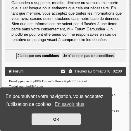
Garoundea » supprime, modifie, déplace ou verrouille n’importe
quel sujet lorsque nous estimons que cela est nécessaire. En
tant que membre, vous acceptez que toutes les informations que
vous avez saisies soient stockées dans notre base de données.
Bien que ces informations ne soient pas diffusées à une tierce
partie sans votre consentement, ni « Forum Garoundea », ni
phpBB ne pourront être tenus comme responsables en cas de
tentative de piratage visant à compromettre les données.
Forum
Heures au format
UTC+02:00
Développé par
phpBB
® Forum Software © phpBB Limited
Traduit par
phpBB-fr.com
Style: Black-Silver by Joyce&Luna
phpBB-Style-Design
Communauté EzCom
: « Traductions d'extensions & styles pour phpBB 3.2.x &
En poursuivant votre navigation, vous acceptez
3.3.x »
l’utilisation de cookies.
En savoir plus
Forum hébergé par les services d’
o2switch
222-224 Boulevard Gustave Flaubert 63000 Clermont-Ferrand - France - tél +334
44 44 60 40
OK
Confidentialité
|
Conditions