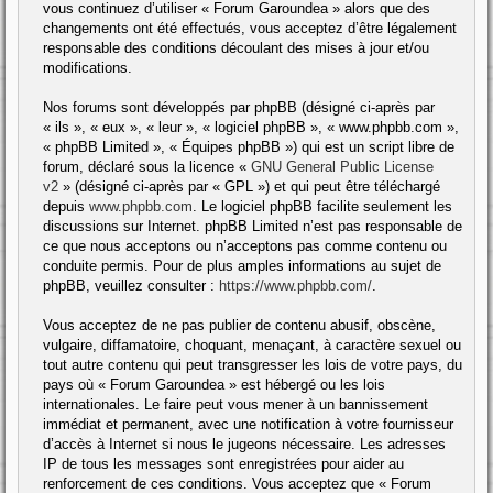
vous continuez d’utiliser « Forum Garoundea » alors que des
changements ont été effectués, vous acceptez d’être légalement
responsable des conditions découlant des mises à jour et/ou
modifications.
Nos forums sont développés par phpBB (désigné ci-après par
« ils », « eux », « leur », « logiciel phpBB », « www.phpbb.com »,
« phpBB Limited », « Équipes phpBB ») qui est un script libre de
forum, déclaré sous la licence «
GNU General Public License
v2
» (désigné ci-après par « GPL ») et qui peut être téléchargé
depuis
www.phpbb.com
. Le logiciel phpBB facilite seulement les
discussions sur Internet. phpBB Limited n’est pas responsable de
ce que nous acceptons ou n’acceptons pas comme contenu ou
conduite permis. Pour de plus amples informations au sujet de
phpBB, veuillez consulter :
https://www.phpbb.com/
.
Vous acceptez de ne pas publier de contenu abusif, obscène,
vulgaire, diffamatoire, choquant, menaçant, à caractère sexuel ou
tout autre contenu qui peut transgresser les lois de votre pays, du
pays où « Forum Garoundea » est hébergé ou les lois
internationales. Le faire peut vous mener à un bannissement
immédiat et permanent, avec une notification à votre fournisseur
d’accès à Internet si nous le jugeons nécessaire. Les adresses
IP de tous les messages sont enregistrées pour aider au
renforcement de ces conditions. Vous acceptez que « Forum