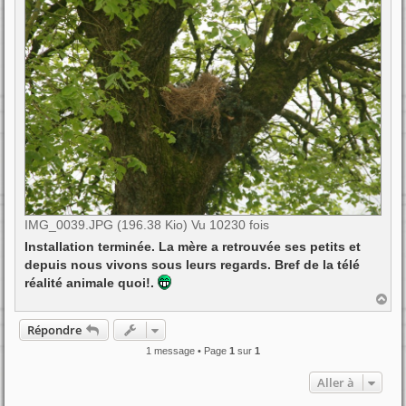
IMG_0039.JPG (196.38 Kio) Vu 10230 fois
Installation terminée. La mère a retrouvée ses petits et
depuis nous vivons sous leurs regards. Bref de la télé
réalité animale quoi!.
H
a
u
Répondre
t
1 message • Page
1
sur
1
Aller à