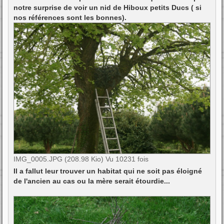
notre surprise de voir un nid de Hiboux petits Ducs ( si
nos références sont les bonnes).
IMG_0005.JPG (208.98 Kio) Vu 10231 fois
Il a fallut leur trouver un habitat qui ne soit pas éloigné
de l'ancien au cas ou la mère serait étourdie...