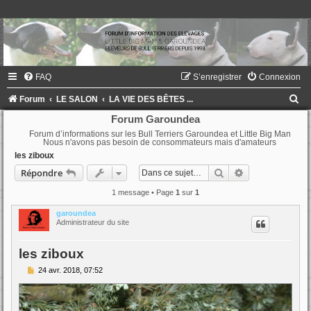
FAQ
S’enregistrer
Connexion
R
Forum
LE SALON
LA VIE DES BÊTES ...
e
Forum Garoundea
Forum d’informations sur les Bull Terriers Garoundea et Little Big Man
c
Nous n'avons pas besoin de consommateurs mais d'amateurs
h
les ziboux
e
Rechercher
Recherche ava
Répondre
r
1 message • Page
1
sur
1
c
garoundea
Administrateur du site
h
e
les ziboux
r
M
24 avr. 2018, 07:52
e
s
s
a