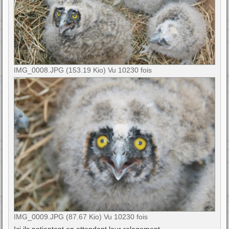
IMG_0008.JPG (153.19 Kio) Vu 10230 fois
IMG_0009.JPG (87.67 Kio) Vu 10230 fois
Ici ils patientent en attendant leur relogement..