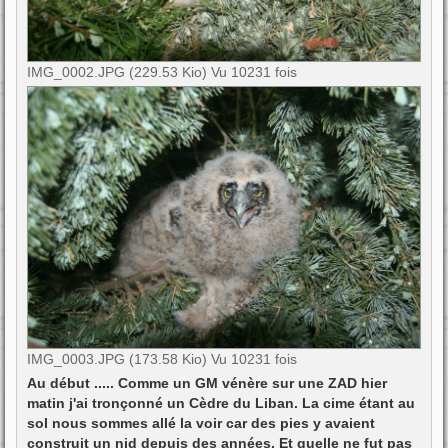
IMG_0002.JPG (229.53 Kio) Vu 10231 fois
IMG_0003.JPG (173.58 Kio) Vu 10231 fois
Au début ..... Comme un GM vénère sur une ZAD hier
matin j'ai tronçonné un Cèdre du Liban. La cime étant au
sol nous sommes allé la voir car des pies y avaient
construit un nid depuis des années. Et quelle ne fut pas